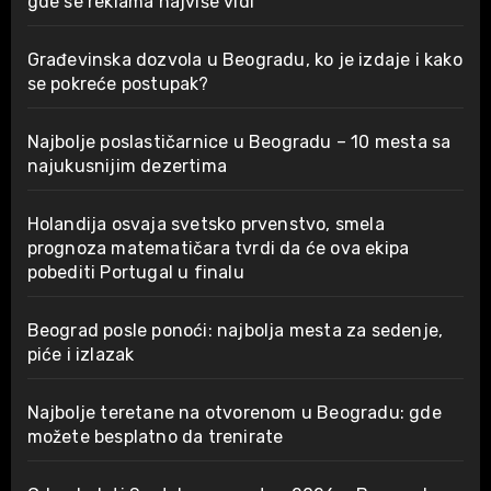
gde se reklama najviše vidi
Građevinska dozvola u Beogradu, ko je izdaje i kako
se pokreće postupak?
Najbolje poslastičarnice u Beogradu – 10 mesta sa
najukusnijim dezertima
Holandija osvaja svetsko prvenstvo, smela
prognoza matematičara tvrdi da će ova ekipa
pobediti Portugal u finalu
Beograd posle ponoći: najbolja mesta za sedenje,
piće i izlazak
Najbolje teretane na otvorenom u Beogradu: gde
možete besplatno da trenirate