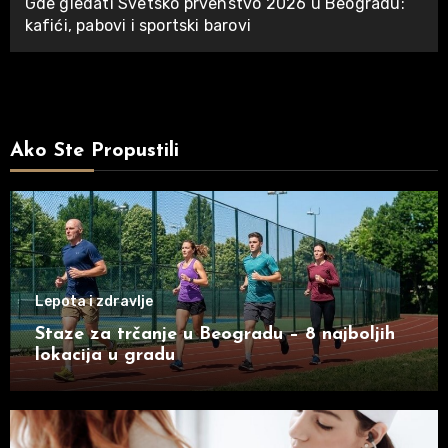
Gde gledati Svetsko prvenstvo 2026 u Beogradu:
kafići, pabovi i sportski barovi
Ako Ste Propustili
Lepota i zdravlje
Staze za trčanje u Beogradu – 8 najboljih
lokacija u gradu