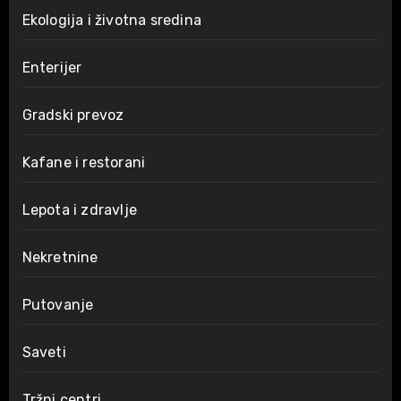
Ekologija i životna sredina
Enterijer
Gradski prevoz
Kafane i restorani
Lepota i zdravlje
Nekretnine
Putovanje
Saveti
Tržni centri