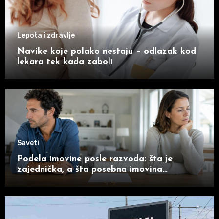
Lepota i zdravlje
Navike koje polako nestaju – odlazak kod
lekara tek kada zaboli
Saveti
Podela imovine posle razvoda: šta je
zajednička, a šta posebna imovina
supružnika