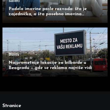
Saveti
Podela imovine posle razvoda: šta je
zajednička, a šta posebna imovina
supružnika
Biznis
Najprometnije lokacije za bilborde u
Beogradu – gde se reklama najviše vidi
Stranice