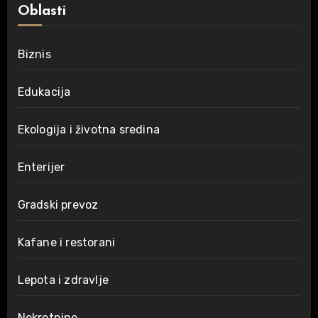
Oblasti
Biznis
Edukacija
Ekologija i životna sredina
Enterijer
Gradski prevoz
Kafane i restorani
Lepota i zdravlje
Nekretnine