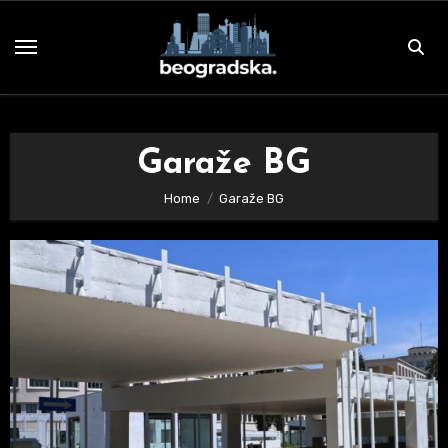
Skip
to
content
Garaže BG
Home
Garaže BG