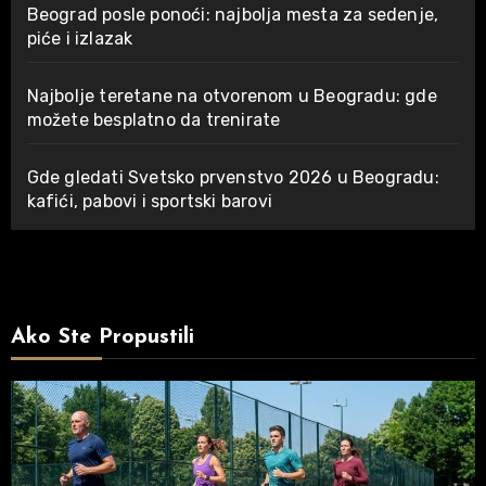
Beograd posle ponoći: najbolja mesta za sedenje,
piće i izlazak
Najbolje teretane na otvorenom u Beogradu: gde
možete besplatno da trenirate
Gde gledati Svetsko prvenstvo 2026 u Beogradu:
kafići, pabovi i sportski barovi
Ako Ste Propustili