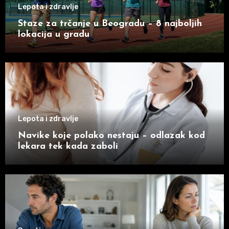
Lepota i zdravlje
Staze za trčanje u Beogradu – 8 najboljih
lokacija u gradu
Lepota i zdravlje
Navike koje polako nestaju – odlazak kod
lekara tek kada zaboli