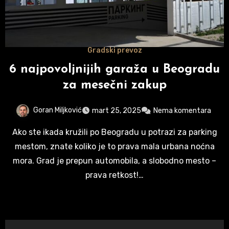
Gradski prevoz
6 najpovoljnijih garaža u Beogradu
za mesečni zakup
Goran Miljković
mart 25, 2025
Nema komentara
Ako ste ikada kružili po Beogradu u potrazi za parking
mestom, znate koliko je to prava mala urbana noćna
mora. Grad je prepun automobila, a slobodno mesto –
prava retkost!…