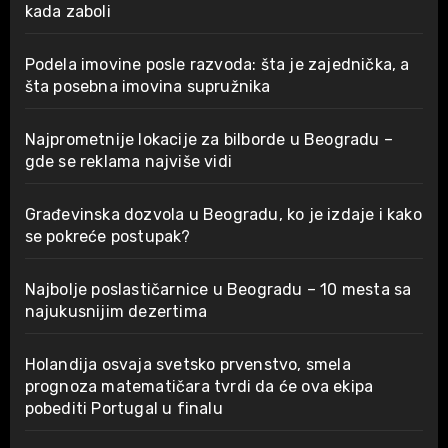
kada zaboli
Podela imovine posle razvoda: šta je zajednička, a
šta posebna imovina supružnika
Najprometnije lokacije za bilborde u Beogradu –
gde se reklama najviše vidi
Građevinska dozvola u Beogradu, ko je izdaje i kako
se pokreće postupak?
Najbolje poslastičarnice u Beogradu – 10 mesta sa
najukusnijim dezertima
Holandija osvaja svetsko prvenstvo, smela
prognoza matematičara tvrdi da će ova ekipa
pobediti Portugal u finalu