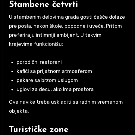
Stambene četvrti
U stambenim delovima grada gosti češće dolaze
pre posla, nakon škole, popodne i uveče. Pritom
preferiraju intimniji ambijent. U takvim
krajevima funkcionišu:
porodični restorani
kafići sa prijatnom atmosferom
pekare sa brzom uslugom
uglovi za decu, ako ima prostora
Ove navike treba uskladiti sa radnim vremenom
objekta.
Turističke zone