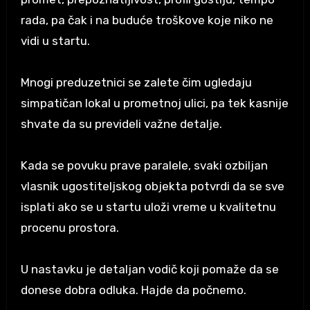
rada, pa čak i na buduće troškove koje niko ne
vidi u startu.
Mnogi preduzetnici se zalete čim ugledaju
simpatičan lokal u prometnoj ulici, pa tek kasnije
shvate da su prevideli važne detalje.
Kada se povuku prave paralele, svaki ozbiljan
vlasnik ugostiteljskog objekta potvrdi da se sve
isplati ako se u startu uloži vreme u kvalitetnu
procenu prostora.
U nastavku je detaljan vodič koji pomaže da se
donese dobra odluka. Hajde da počnemo.