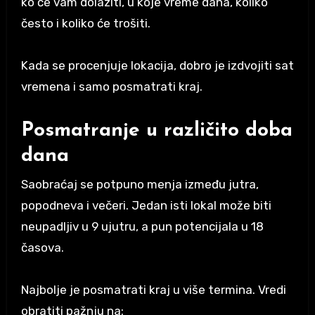
ko će vam dolaziti, u koje vreme dana, koliko
često i koliko će trošiti.
Kada se procenjuje lokacija, dobro je izdvojiti sat
vremena i samo posmatrati kraj.
Posmatranje u različito doba
dana
Saobraćaj se potpuno menja između jutra,
popodneva i večeri. Jedan isti lokal može biti
neupadljiv u 9 ujutru, a pun potencijala u 18
časova.
Najbolje je posmatrati kraj u više termina. Vredi
obratiti pažnju na: