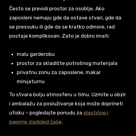
Često se previdi prostor za osoblje. Ako
zaposleni nemaju gde da ostave stvari, gde da
se presvuku ili gde da se kratko odmore, rad
postaje komplikovan. Zato je dobro imati:
malu garderobu
prostor za skladište potrošnog materijala
privatnu zonu za zaposlene, makar
minijaturnu
To stvara bolju atmosferu u timu. Uzmite u obzir
i ambalažu za posluživanje koja može doprineti
utisku – pogledajte ponudu za
plastične i
papirne sladoled čaše
.