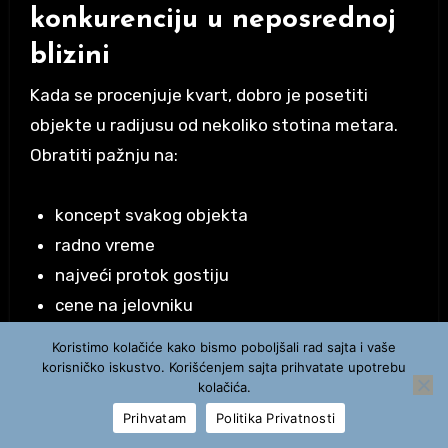
konkurenciju u neposrednoj
blizini
Kada se procenjuje kvart, dobro je posetiti
objekte u radijusu od nekoliko stotina metara.
Obratiti pažnju na:
koncept svakog objekta
radno vreme
najveći protok gostiju
cene na jelovniku
kvalitet usluge
Koristimo kolačiće kako bismo poboljšali rad sajta i vaše
korisničko iskustvo. Korišćenjem sajta prihvatate upotrebu
Tako se dobija slika o tome da li okruženje traži
kolačića.
još jedan sličan koncept ili novu ideju.
Prihvatam
Politika Privatnosti