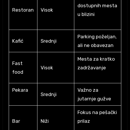
dostupnih mesta
Restoran
Visok
u blizini
Parking poželjan,
Kafić
Srednji
ali ne obavezan
Mesta za kratko
Fast
Visok
zadržavanje
food
Pekara
Važno za
Srednji
jutarnje gužve
Fokus na pešački
Bar
Niži
prilaz