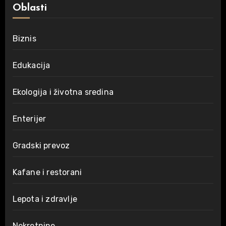
Oblasti
Biznis
Edukacija
Ekologija i životna sredina
Enterijer
Gradski prevoz
Kafane i restorani
Lepota i zdravlje
Nekretnine