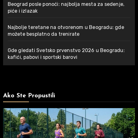
Beograd posle ponoći: najbolja mesta za sedenje,
piće i izlazak
Najbolje teretane na otvorenom u Beogradu: gde
možete besplatno da trenirate
Gde gledati Svetsko prvenstvo 2026 u Beogradu:
kafići, pabovi i sportski barovi
Ako Ste Propustili