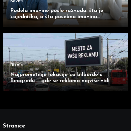
Saveti
Podela imovine posle razvoda: šta je
zajednička, a šta posebna imovina
supružnika
Biznis
Najprometnije lokacije za bilborde u
Beogradu – gde se reklama najviše vidi
Stranice