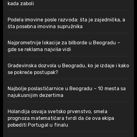
kada zaboli
Podela imovine posle razvoda: šta je zajednička, a
šta posebna imovina supružnika
Najprometnije lokacije za bilborde u Beogradu –
gde se reklama najviše vidi
Građevinska dozvola u Beogradu, ko je izdaje i kako
se pokreće postupak?
Najbolje poslastičarnice u Beogradu – 10 mesta sa
najukusnijim dezertima
Holandija osvaja svetsko prvenstvo, smela
prognoza matematičara tvrdi da će ova ekipa
pobediti Portugal u finalu