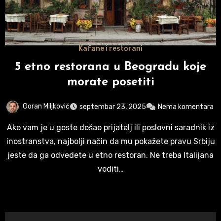
Kafane i restorani
5 etno restorana u Beogradu koje
morate posetiti
Goran Miljković
septembar 23, 2025
Nema komentara
Ako vam je u goste došao prijatelj ili poslovni saradnik iz
inostranstva, najbolji način da mu pokažete pravu Srbiju
jeste da ga odvedete u etno restoran. Ne treba Italijana
voditi…