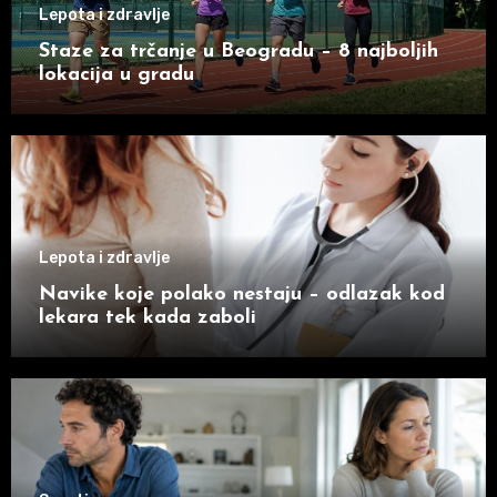
Lepota i zdravlje
Staze za trčanje u Beogradu – 8 najboljih
lokacija u gradu
Lepota i zdravlje
Navike koje polako nestaju – odlazak kod
lekara tek kada zaboli