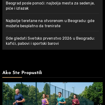
Beograd posle ponoći: najbolja mesta za sedenje,
piće i izlazak
Najbolje teretane na otvorenom u Beogradu: gde
možete besplatno da trenirate
Gde gledati Svetsko prvenstvo 2026 u Beogradu:
kafići, pabovi i sportski barovi
Ako Ste Propustili