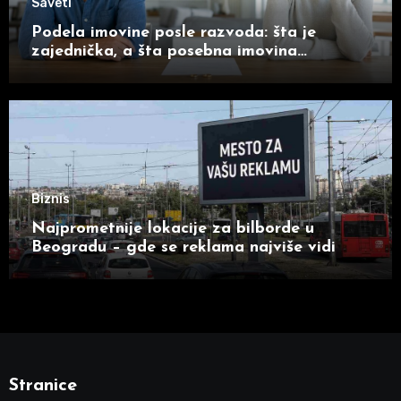
Saveti
Podela imovine posle razvoda: šta je
zajednička, a šta posebna imovina
supružnika
Biznis
Najprometnije lokacije za bilborde u
Beogradu – gde se reklama najviše vidi
Stranice