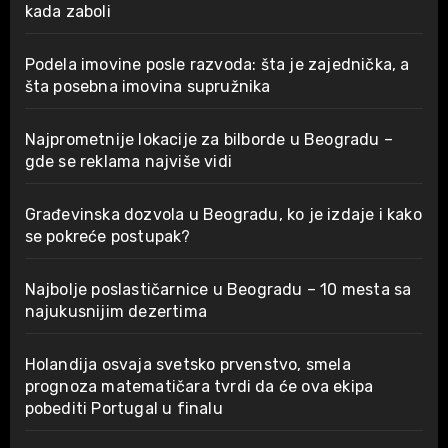
kada zaboli
Podela imovine posle razvoda: šta je zajednička, a
šta posebna imovina supružnika
Najprometnije lokacije za bilborde u Beogradu –
gde se reklama najviše vidi
Građevinska dozvola u Beogradu, ko je izdaje i kako
se pokreće postupak?
Najbolje poslastičarnice u Beogradu – 10 mesta sa
najukusnijim dezertima
Holandija osvaja svetsko prvenstvo, smela
prognoza matematičara tvrdi da će ova ekipa
pobediti Portugal u finalu