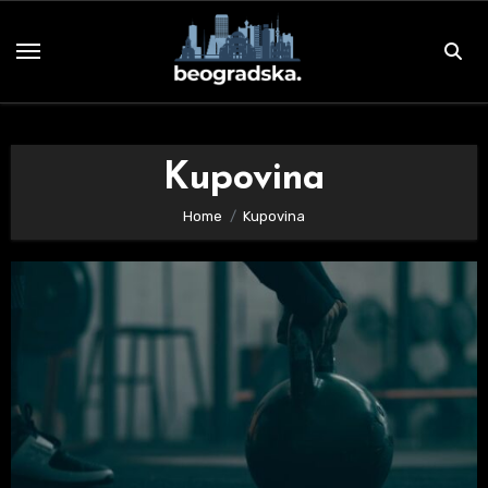
Skip
to
content
Kupovina
Home
Kupovina