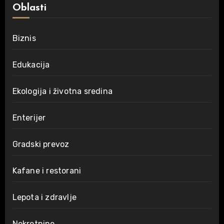
Oblasti
Biznis
Edukacija
Ekologija i životna sredina
Enterijer
Gradski prevoz
Kafane i restorani
Lepota i zdravlje
Nekretnine