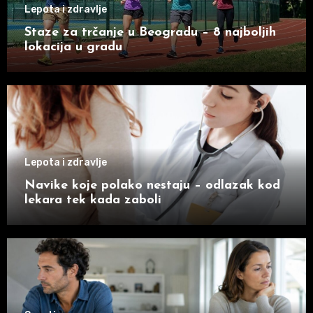
Lepota i zdravlje
Staze za trčanje u Beogradu – 8 najboljih
lokacija u gradu
Lepota i zdravlje
Navike koje polako nestaju – odlazak kod
lekara tek kada zaboli