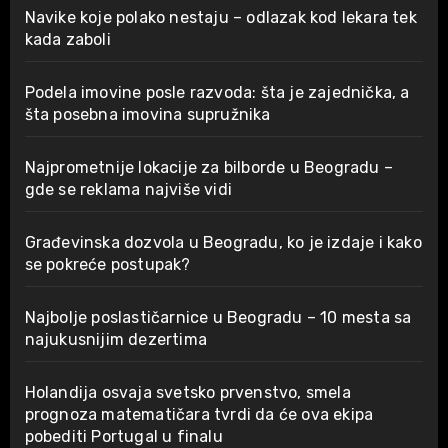
Navike koje polako nestaju – odlazak kod lekara tek
kada zaboli
Podela imovine posle razvoda: šta je zajednička, a
šta posebna imovina supružnika
Najprometnije lokacije za bilborde u Beogradu –
gde se reklama najviše vidi
Građevinska dozvola u Beogradu, ko je izdaje i kako
se pokreće postupak?
Najbolje poslastičarnice u Beogradu – 10 mesta sa
najukusnijim dezertima
Holandija osvaja svetsko prvenstvo, smela
prognoza matematičara tvrdi da će ova ekipa
pobediti Portugal u finalu