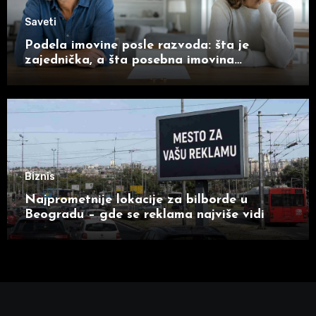
Saveti
Podela imovine posle razvoda: šta je
zajednička, a šta posebna imovina
supružnika
Biznis
Najprometnije lokacije za bilborde u
Beogradu – gde se reklama najviše vidi