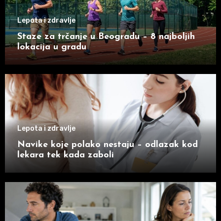
Lepota i zdravlje
Staze za trčanje u Beogradu – 8 najboljih
lokacija u gradu
Lepota i zdravlje
Navike koje polako nestaju – odlazak kod
lekara tek kada zaboli