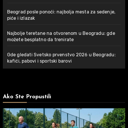
Beograd posle ponoći: najbolja mesta za sedenje,
piće i izlazak
Najbolje teretane na otvorenom u Beogradu: gde
možete besplatno da trenirate
Gde gledati Svetsko prvenstvo 2026 u Beogradu:
kafići, pabovi i sportski barovi
Ako Ste Propustili