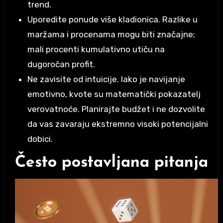
trend.
Uporedite ponude više kladionica. Razlike u
maržama i procenama mogu biti značajne;
mali procenti kumulativno utiču na
dugoročan profit.
Ne zavisite od intuicije. Iako je navijanje
emotivno, kvote su matematički pokazatelj
verovatnoće. Planirajte budžet i ne dozvolite
da vas zavaraju ekstremno visoki potencijalni
dobici.
Često postavljana pitanja