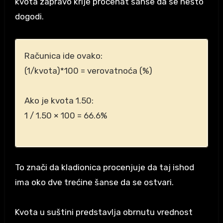
kvota zapravo krije procenat šanse da se nešto
dogodi.
Računica ide ovako:
(1/kvota)*100 = verovatnoća (%)
Ako je kvota 1.50:
1 / 1.50 × 100 = 66.6%
To znači da kladionica procenjuje da taj ishod
ima oko dve trećine šanse da se ostvari.
Kvota u suštini predstavlja obrnutu vrednost