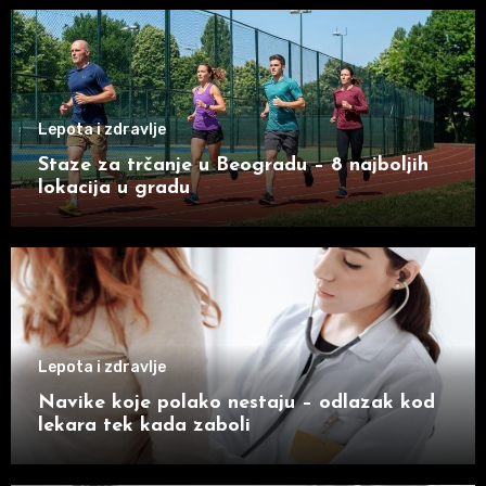
Lepota i zdravlje
Staze za trčanje u Beogradu – 8 najboljih
lokacija u gradu
Lepota i zdravlje
Navike koje polako nestaju – odlazak kod
lekara tek kada zaboli