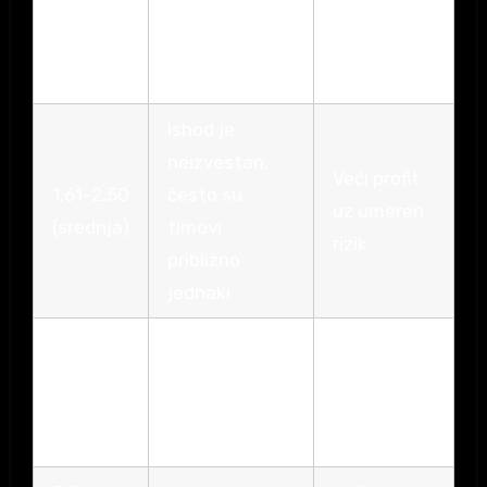
Favorit je i
1,31–1,60
Umeren
dalje izražen,
(niska)
profit
ali postoji rizik
Ishod je
neizvestan,
Veći profit
1,61–2,50
često su
uz umeren
(srednja)
timovi
rizik
približno
jednaki
Dobitak je
2,51–
Autsajder ili
znatno veći
5,00
nepredvidiv
ako se
(visoka)
rezultat
pogodi