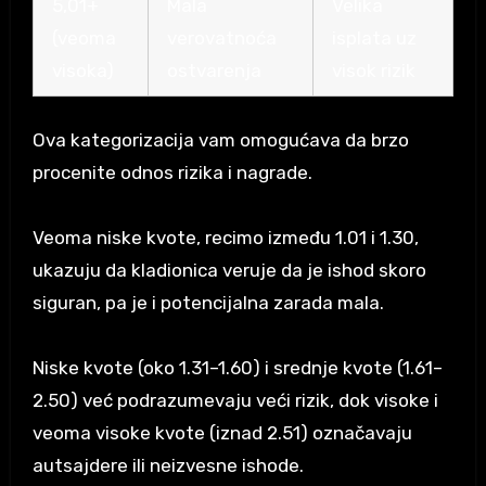
5,01+
Mala
Velika
(veoma
verovatnoća
isplata uz
visoka)
ostvarenja
visok rizik
Ova kategorizacija vam omogućava da brzo
procenite odnos rizika i nagrade.
Veoma niske kvote, recimo između 1.01 i 1.30,
ukazuju da kladionica veruje da je ishod skoro
siguran, pa je i potencijalna zarada mala.
Niske kvote (oko 1.31–1.60) i srednje kvote (1.61–
2.50) već podrazumevaju veći rizik, dok visoke i
veoma visoke kvote (iznad 2.51) označavaju
autsajdere ili neizvesne ishode.