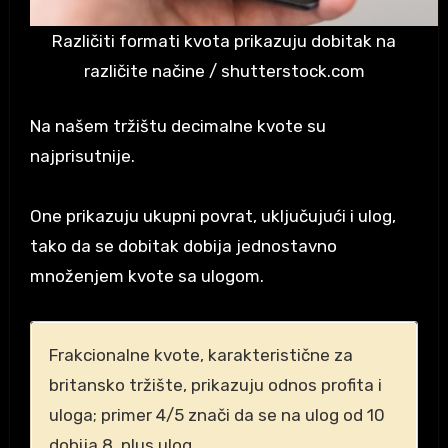
Različiti formati kvota prikazuju dobitak na
različite načine / shutterstock.com
Na našem tržištu decimalne kvote su
najprisutnije.
One prikazuju ukupni povrat, uključujući i ulog,
tako da se dobitak dobija jednostavno
množenjem kvote sa ulogom.
Frakcionalne kvote, karakteristične za
britansko tržište, prikazuju odnos profita i
uloga; primer 4/5 znači da se na ulog od 10
dobija 8, plus ulog.