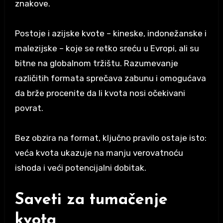
znakove.
Postoje i azijske kvote – kineske, indonežanske i
malezijske – koje se retko sreću u Evropi, ali su
bitne na globalnom tržištu. Razumevanje
različitih formata sprečava zabunu i omogućava
da brže procenite da li kvota nosi očekivani
povrat.
Bez obzira na format, ključno pravilo ostaje isto:
veća kvota ukazuje na manju verovatnoću
ishoda i veći potencijalni dobitak.
Saveti za tumačenje
kvota