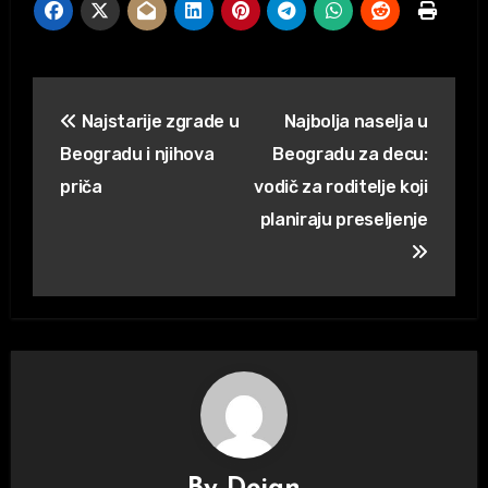
Kretanje
Najstarije zgrade u
Najbolja naselja u
članka
Beogradu i njihova
Beogradu za decu:
priča
vodič za roditelje koji
planiraju preseljenje