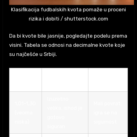
Klasifikacija fudbalskih kvota pomaže u proceni
rizika i dobiti / shutterstock.com
Da bi kvote bile jasnije, pogledajte podelu prema
visini. Tabela se odnosi na decimalne kvote koje
su najčešće u Srbiji.
Opseg
Verovatnoća
Potencijalni
kvote
ishoda
dobitak
Izuzetno
1,01–1,30
Mali povrat;
velika, ishod je
(veoma
igra se na
gotovo
niska)
sigurnost
siguran