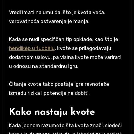
Vredi imati na umu da, što je kvota veća,
verovatnoća ostvarenja je manja.
Kada se nudi specifičan tip opklade, kao što je
hendikep u fudbalu
, kvote se prilagođavaju
dodatnom uslovu, pa visina kvote može varirati
u odnosu na standardnu igru.
Čitanje kvota tako postaje igra ravnoteže
između rizika i potencijalne dobiti.
Kako nastaju kvote
Kada jednom razumete šta kvota znači, sledeći