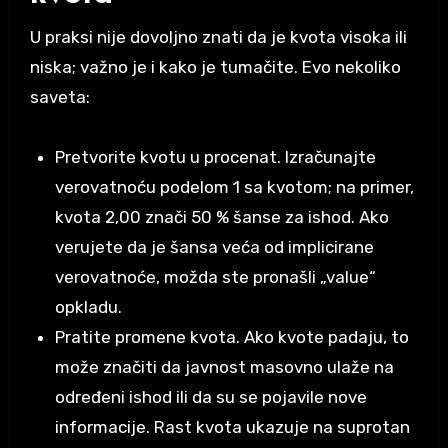
U praksi nije dovoljno znati da je kvota visoka ili
niska; važno je i kako je tumačite. Evo nekoliko
saveta:
Pretvorite kvotu u procenat. Izračunajte
verovatnoću podelom 1 sa kvotom; na primer,
kvota 2,00 znači 50 % šanse za ishod. Ako
verujete da je šansa veća od implicirane
verovatnoće, možda ste pronašli „value“
opkladu.
Pratite promene kvota. Ako kvote padaju, to
može značiti da javnost masovno ulaže na
određeni ishod ili da su se pojavile nove
informacije. Rast kvota ukazuje na suprotan