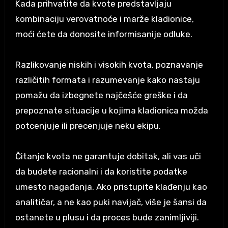
Kada prihvatite da kvote predstavljaju
kombinaciju verovatnoće i marže kladionice,
moći ćete da donosite informisanije odluke.
Razlikovanje niskih i visokih kvota, poznavanje
različitih formata i razumevanje kako nastaju
pomažu da izbegnete najčešće greške i da
prepoznate situacije u kojima kladionica možda
potcenjuje ili precenjuje neku ekipu.
Čitanje kvota ne garantuje dobitak, ali vas uči
da budete racionalni i da koristite podatke
umesto nagađanja. Ako pristupite klađenju kao
analitičar, a ne kao puki navijač, više je šansi da
ostanete u plusu i da proces bude zanimljiviji.