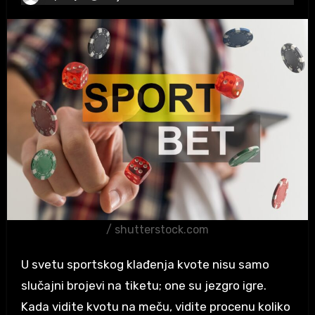
/ shutterstock.com
U svetu sportskog klađenja kvote nisu samo
slučajni brojevi na tiketu; one su jezgro igre.
Kada vidite kvotu na meču, vidite procenu koliko