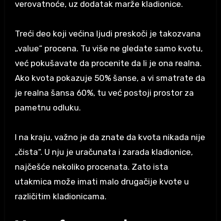
verovatnoće, uz dodatak marže kladionice.
Treći deo koji većina ljudi preskoči je takozvana
„value“ procena. Tu više ne gledate samo kvotu,
već pokušavate da procenite da li je ona realna.
Ako kvota pokazuje 50% šanse, a vi smatrate da
je realna šansa 60%, tu već postoji prostor za
pametnu odluku.
I na kraju, važno je da znate da kvota nikada nije
„čista“. U nju je uračunata i zarada kladionice,
najčešće nekoliko procenata. Zato ista
utakmica može imati malo drugačije kvote u
različitim kladionicama.