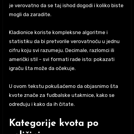
je verovatno da se taj ishod dogodi i koliko biste
mogli da zaradite.
Kladionice koriste kompleksne algoritme i
statistiku da bi pretvorile verovatnoću u jednu
cifru koju svi razumeju. Decimale, razlomci ili
američki stil – svi formati rade isto: pokazati
igraču šta može da očekuje.
U ovom tekstu pokušaćemo da objasnimo šta
kvote znače za fudbalske utakmice, kako se
određuju i kako da ih čitate.
Kategorije kvota po