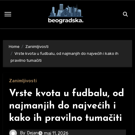
Skip
to
content
Home
Zanimljivosti
Vrste kvota u fudbalu, od najmanjih do najvećih i kako ih
pravilno tumačiti
Zanimljivosti
Vrste kvota u fudbalu, od
najmanjih do najvećih i
kako ih pravilno tumačiti
By
Dejan
maj 11, 2026