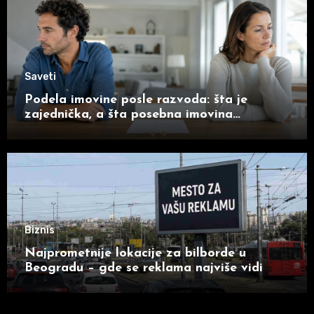
Saveti
Podela imovine posle razvoda: šta je
zajednička, a šta posebna imovina
supružnika
Biznis
Najprometnije lokacije za bilborde u
Beogradu – gde se reklama najviše vidi