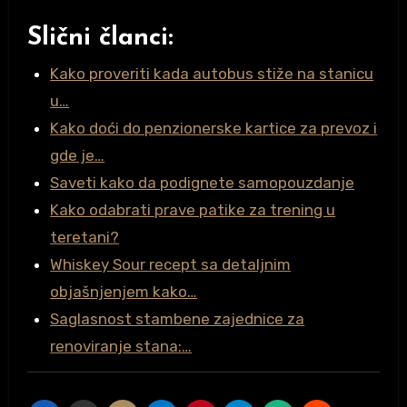
Slični članci:
Kako proveriti kada autobus stiže na stanicu
u…
Kako doći do penzionerske kartice za prevoz i
gde je…
Saveti kako da podignete samopouzdanje
Kako odabrati prave patike za trening u
teretani?
Whiskey Sour recept sa detaljnim
objašnjenjem kako…
Saglasnost stambene zajednice za
renoviranje stana:…