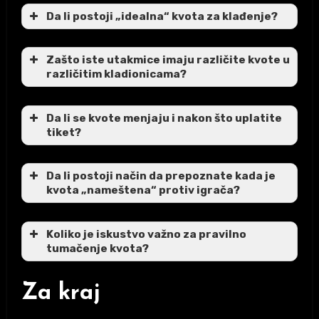
Da li postoji „idealna“ kvota za klađenje?
Zašto iste utakmice imaju različite kvote u
različitim kladionicama?
Da li se kvote menjaju i nakon što uplatite
tiket?
Da li postoji način da prepoznate kada je
kvota „nameštena“ protiv igrača?
Koliko je iskustvo važno za pravilno
tumačenje kvota?
Za kraj