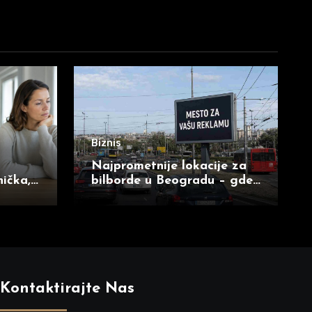
Biznis
Najprometnije lokacije za
nička,
bilborde u Beogradu – gde
a
se reklama najviše vidi
Kontaktirajte Nas