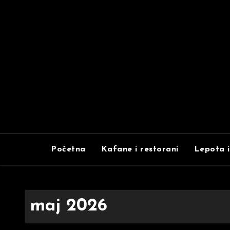
Skip
to
content
Početna
Kafane i restorani
Lepota i
maj 2026