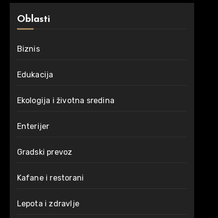
Oblasti
Biznis
Edukacija
Ekologija i životna sredina
Enterijer
Gradski prevoz
Kafane i restorani
Lepota i zdravlje