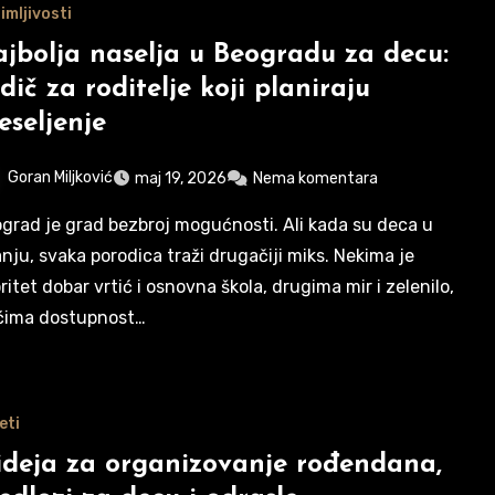
imljivosti
jbolja naselja u Beogradu za decu:
dič za roditelje koji planiraju
eseljenje
Goran Miljković
maj 19, 2026
Nema komentara
anju, svaka porodica traži drugačiji miks. Nekima je
oritet dobar vrtić i osnovna škola, drugima mir i zelenilo,
ćima dostupnost…
eti
ideja za organizovanje rođendana,