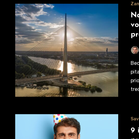
Zan
Na
vo
pr
Beograd je grad bezbroj mogućnosti. Ali kada su deca u
pit
pri
tre
Sav
9 