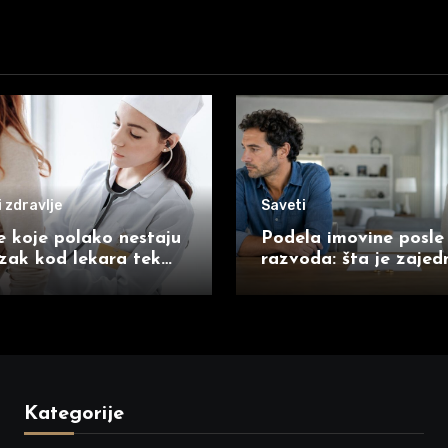
 zdravlje
Saveti
 koje polako nestaju
Podela imovine posle
zak kod lekara tek
razvoda: šta je zajed
aboli
a šta posebna imovin
supružnika
Kategorije