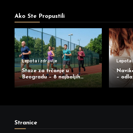
Ako Ste Propustili
Lepota i zdravlje
Lepota i
Staze za trčanje u
Navike
Beogradu – 8 najboljih
– odla
lokacija u gradu
kada z
Stranice