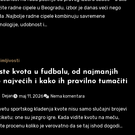
žite radne cipele u Beogradu, izbor je danas veći nego
da .Najbolje radne cipele kombinuju savremene
nologije, udobnost i…
imljivosti
ste kvota u fudbalu, od najmanjih
 najvećih i kako ih pravilno tumačiti
Dejan
maj 11, 2026
Nema komentara
tiketu; one su jezgro igre. Kada vidite kvotu na meču,
ite procenu koliko je verovatno da se taj ishod dogodi…