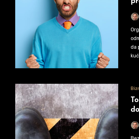
pr
Organizacija rođendana ume da bude mnogo lakša kada
odm
da 
kuć
Biz
To
do
Bezbednost na radu počinje od pravog izbora obuće – a ako