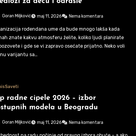
edlozi za decu i odrasle
Goran Miljković
maj 11, 2026
Nema komentara
ah znate kakvu atmosferu želite, koliko ljudi planirate
pozovete i gde se vi zapravo osećate prijatno. Neko voli
nu varijantu sa…
nis
Saveti
p radne cipele 2026 – izbor
stupnih modela u Beogradu
Goran Miljković
maj 11, 2026
Nema komentara