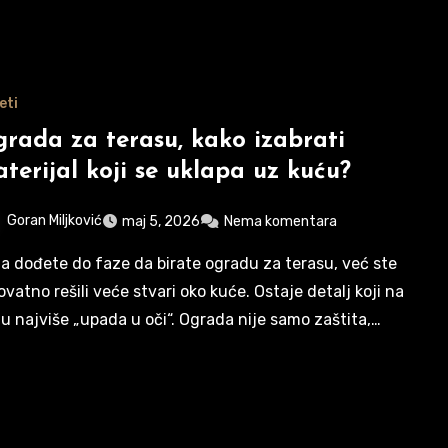
eti
rada za terasu, kako izabrati
terijal koji se uklapa uz kuću?
Goran Miljković
maj 5, 2026
Nema komentara
ovatno rešili veće stvari oko kuće. Ostaje detalj koji na
ju najviše „upada u oči“. Ograda nije samo zaštita,…