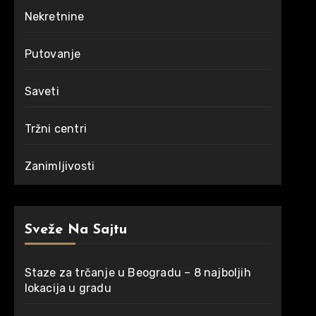
Nekretnine
Putovanje
Saveti
Tržni centri
Zanimljivosti
Sveže Na Sajtu
Staze za trčanje u Beogradu – 8 najboljih
lokacija u gradu