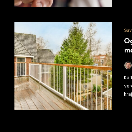
Sav
Og
ma
Kada dođete do faze da birate ogradu za terasu, već ste
ver
kra