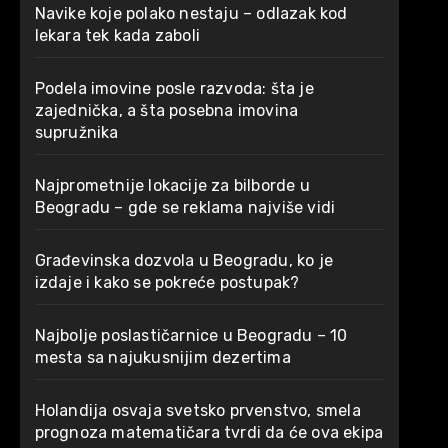
Navike koje polako nestaju – odlazak kod
lekara tek kada zaboli
Podela imovine posle razvoda: šta je
zajednička, a šta posebna imovina
supružnika
Najprometnije lokacije za bilborde u
Beogradu – gde se reklama najviše vidi
Građevinska dozvola u Beogradu, ko je
izdaje i kako se pokreće postupak?
Najbolje poslastičarnice u Beogradu – 10
mesta sa najukusnijim dezertima
Holandija osvaja svetsko prvenstvo, smela
prognoza matematičara tvrdi da će ova ekipa