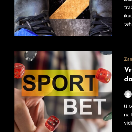
tra
ika
teh
Zan
Vr
do
U svetu sportskog klađenja kvote nisu samo slučajni brojevi
na 
vid