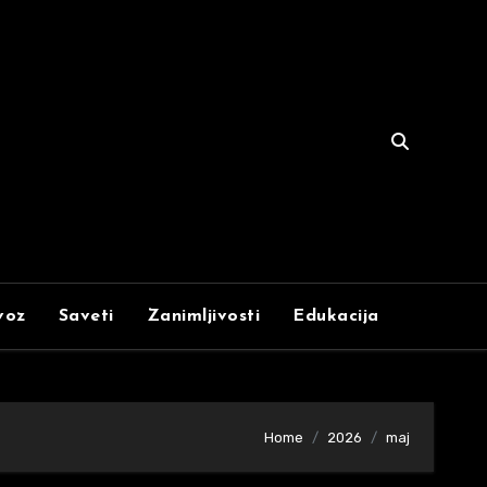
voz
Saveti
Zanimljivosti
Edukacija
Home
2026
maj