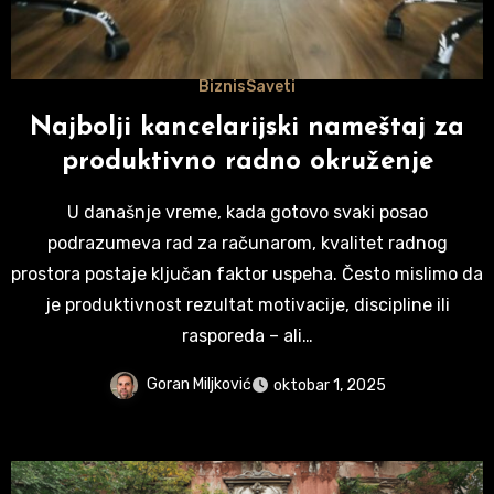
Biznis
Saveti
Najbolji kancelarijski nameštaj za
produktivno radno okruženje
U današnje vreme, kada gotovo svaki posao
podrazumeva rad za računarom, kvalitet radnog
prostora postaje ključan faktor uspeha. Često mislimo da
je produktivnost rezultat motivacije, discipline ili
rasporeda – ali…
Goran Miljković
oktobar 1, 2025