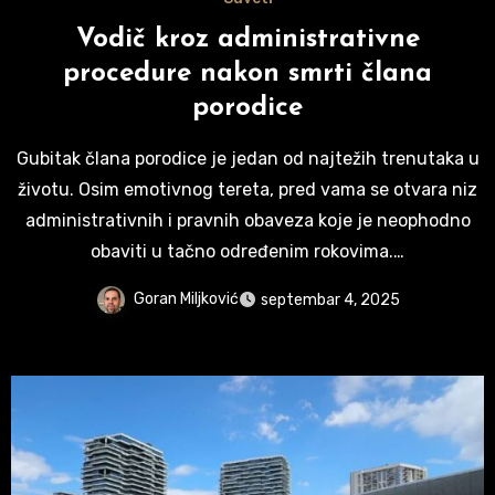
Vodič kroz administrativne
procedure nakon smrti člana
porodice
Gubitak člana porodice je jedan od najtežih trenutaka u
životu. Osim emotivnog tereta, pred vama se otvara niz
administrativnih i pravnih obaveza koje je neophodno
obaviti u tačno određenim rokovima.…
Goran Miljković
septembar 4, 2025