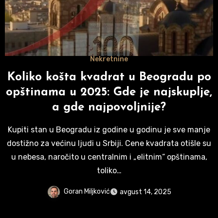
Nekretnine
Koliko košta kvadrat u Beogradu po
opštinama u 2025: Gde je najskuplje,
a gde najpovoljnije?
Kupiti stan u Beogradu iz godine u godinu je sve manje
dostižno za većinu ljudi u Srbiji. Cene kvadrata otišle su
u nebesa, naročito u centralnim i „elitnim“ opštinama,
toliko…
Goran Miljković
avgust 14, 2025