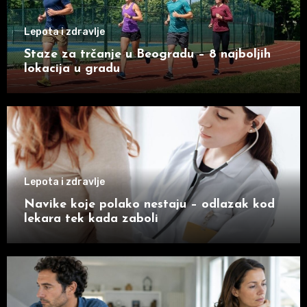
Lepota i zdravlje
Staze za trčanje u Beogradu – 8 najboljih
lokacija u gradu
Lepota i zdravlje
Navike koje polako nestaju – odlazak kod
lekara tek kada zaboli