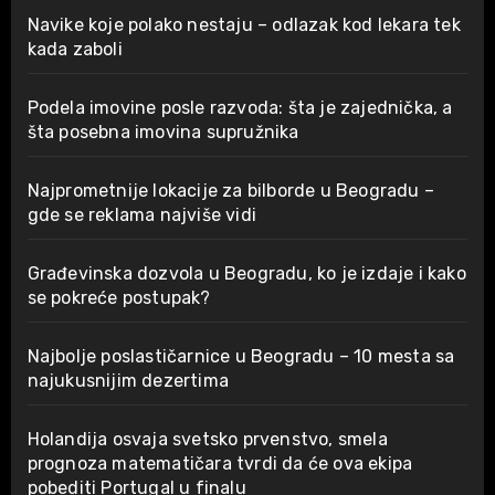
Navike koje polako nestaju – odlazak kod lekara tek
kada zaboli
Podela imovine posle razvoda: šta je zajednička, a
šta posebna imovina supružnika
Najprometnije lokacije za bilborde u Beogradu –
gde se reklama najviše vidi
Građevinska dozvola u Beogradu, ko je izdaje i kako
se pokreće postupak?
Najbolje poslastičarnice u Beogradu – 10 mesta sa
najukusnijim dezertima
Holandija osvaja svetsko prvenstvo, smela
prognoza matematičara tvrdi da će ova ekipa
pobediti Portugal u finalu