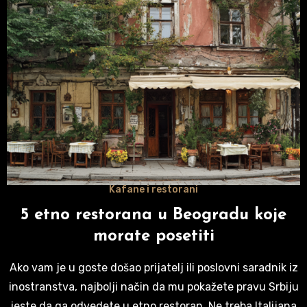
Kafane i restorani
5 etno restorana u Beogradu koje
morate posetiti
Ako vam je u goste došao prijatelj ili poslovni saradnik iz
inostranstva, najbolji način da mu pokažete pravu Srbiju
jeste da ga odvedete u etno restoran. Ne treba Italijana