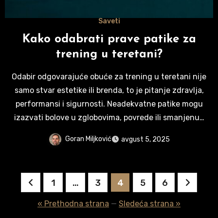
Saveti
Kako odabrati prave patike za
trening u teretani?
Odabir odgovarajuće obuće za trening u teretani nije
samo stvar estetike ili brenda, to je pitanje zdravlja,
performansi i sigurnosti. Neadekvatne patike mogu
izazvati bolove u zglobovima, povrede ili smanjenu…
Goran Miljković
avgust 5, 2025
Paginacija
1
…
3
4
5
6
članaka
« Prethodna strana
—
Sledeća strana »