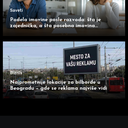
Saveti
Podela imovine posle razvoda: šta je
zajednička, a šta posebna imovina
supružnika
Biznis
Najprometnije lokacije za bilborde u
Beogradu – gde se reklama najviše vidi