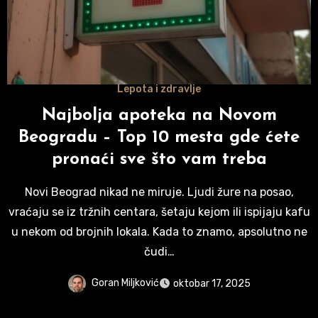
Lepota i zdravlje
Najbolja apoteka na Novom
Beogradu – Top 10 mesta gde ćete
pronaći sve što vam treba
Novi Beograd nikad ne miruje. Ljudi žure na posao,
vraćaju se iz tržnih centara, šetaju kejom ili ispijaju kafu
u nekom od brojnih lokala. Kada to znamo, apsolutno ne
čudi…
Goran Miljković
oktobar 17, 2025