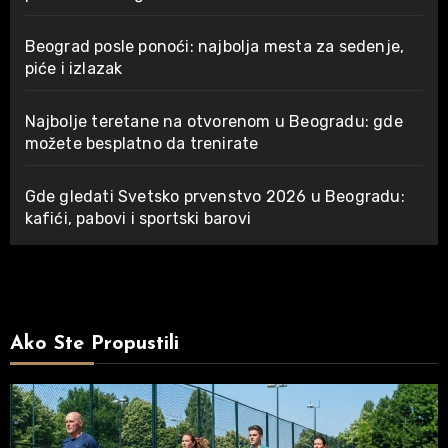
Beograd posle ponoći: najbolja mesta za sedenje,
piće i izlazak
Najbolje teretane na otvorenom u Beogradu: gde
možete besplatno da trenirate
Gde gledati Svetsko prvenstvo 2026 u Beogradu:
kafići, pabovi i sportski barovi
Ako Ste Propustili